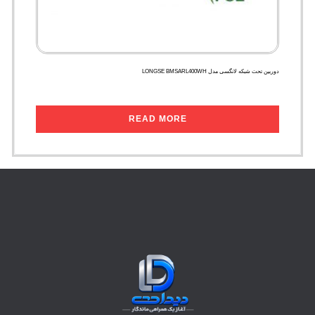
دوربین تحت شبکه لانگسی مدل LONGSE BMSARL400WH
READ MORE