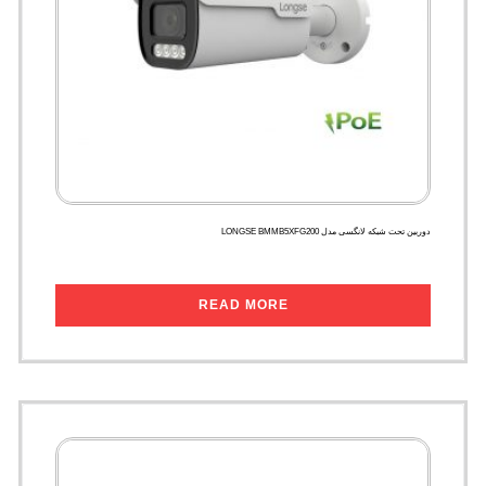
دوربین تحت شبکه لانگسی مدل LONGSE BMMB5XFG200
READ MORE