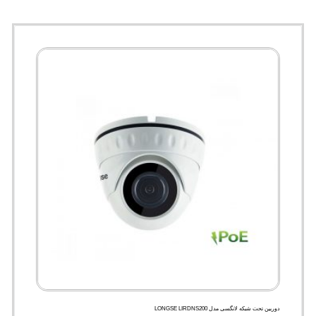
دوربین تحت شبکه لانگسی مدل LONGSE LIRDNS200