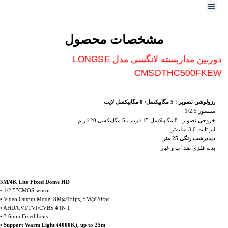
مشخصات محصول
دوربین مداربسته لانگسی مدل LONGSE
CMSDTHC500FKEW
رزولوشن تصویر : 5 مگاپیکسل/ 8 مگاپیکسل لایت
سنسور 1/2.5
خروجی تصویر : 8 مگاپیکسل 15 فریم ، 5 مگاپیکسل 20 فریم
لنز ثابت 3.6 میلیمتر
دیددرشب رنگی 25 متر
بدنه فلزی ضد آب و غبار
5M/4K Lite Fixed Dome HD
• 1/2.5″CMOS sensor
• Video Output Mode: 8M@15fps, 5M@20fps
• AHD/CVI/TVI/CVBS 4 IN 1
• 3.6mm Fixed Lens
• Support Warm Light (4000K), up to 25m