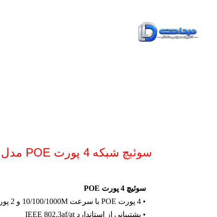
خانه
محص
تماس با ما
سوئیچ شبکه 4 پورت POE مدل ONV POE33064PF
سوئیچ 4 پورت POE
• 4 پورت POE با سرعت 10/100/1000M و 2 پورت فیبر نوری با سرعت 1000M
• پشتیبانی از استاندارد IEEE 802.3af/at